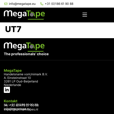
info@megatape.eu
+31 (0)186 61 90 88
UT7
The professionals’ choice
MegaTape
Handelsname vonUnimark B.V.
A. Einsteinstraat 10
3261 LP Oud-Beijerland
Niederlande
Kontakt
NL: +31 (0)186 61 90 88
Int: +32 (0)473 27 05 58
info@megatape.eu
export@unimarktapes.nl