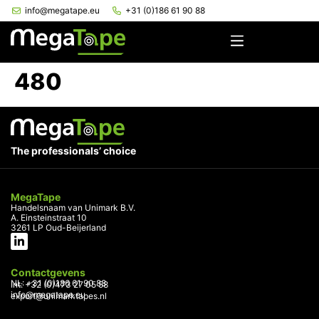
info@megatape.eu
+31 (0)186 61 90 88
480
The professionals’ choice
MegaTape
Handelsnaam van Unimark B.V.
A. Einsteinstraat 10
3261 LP Oud-Beijerland
Contactgevens
NL: +31 (0)186 61 90 88
Int: +32 (0)473 27 05 58
info@megatape.eu
export@unimarktapes.nl