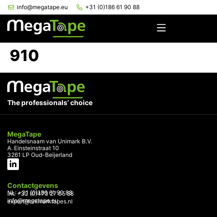
info@megatape.eu
+31 (0)186 61 90 88
910
The professionals’ choice
MegaTape
Handelsnaam van Unimark B.V.
A. Einsteinstraat 10
3261 LP Oud-Beijerland
Contactgevens
NL: +31 (0)186 61 90 88
Int: +32 (0)473 27 05 58
info@megatape.eu
export@unimarktapes.nl