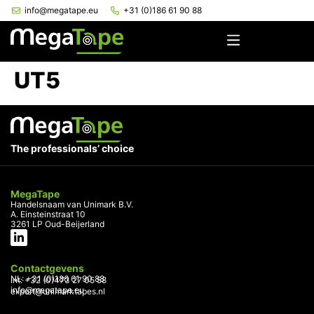
info@megatape.eu
+31 (0)186 61 90 88
UT5
The professionals’ choice
MegaTape
Handelsnaam van Unimark B.V.
A. Einsteinstraat 10
3261 LP Oud-Beijerland
Contactgevens
NL: +31 (0)186 61 90 88
Int: +32 (0)473 27 05 58
info@megatape.eu
export@unimarktapes.nl